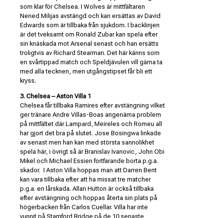
som klar för Chelsea. I Wolves är mittfältaren
Nened Milijas avstängd och kan ersättas av David
Edwards som är tillbaka från sjukdom. I backlinjen
är det tveksamt om Ronald Zubar kan spela efter
sin knäskada mot Arsenal senast och han ersätts
troligtvis av Richard Stearman. Det här känns som
en svårtippad match och Speldjävulen vill gärna ta
med alla tecknen, men utgångstipset får bli ett
kryss.
3. Chelsea – Aston Villa 1
Chelsea får tillbaka Ramires efter avstängning vilket
ger tränare Andre Villas-Boas angenäma problem
på mittfältet där Lampard, Meireles och Romeu all
har gjort det bra på slutet. Jose Bosingwa linkade
av senast men han kan med största sannolikhet
spela här, i övrigt så är Branislav Ivanovic, John Obi
Mikel och Michael Essien fortfarande borta p.g.a.
skador. I Aston Villa hoppas man att Darren Bent
kan vara tillbaka efter att ha missat tre matcher
p.g.a. en lårskada. Allan Hutton är också tillbaka
efter avstängning och hoppas återta sin plats på
högerbacken från Carlos Cuellar. Villa har inte
vunnit på Stamford Bridge på de 10 senaste