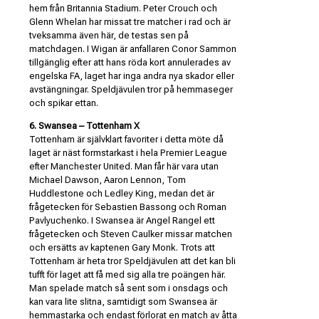
hem från Britannia Stadium. Peter Crouch och
Glenn Whelan har missat tre matcher i rad och är
tveksamma även här, de testas sen på
matchdagen. I Wigan är anfallaren Conor Sammon
tillgänglig efter att hans röda kort annulerades av
engelska FA, laget har inga andra nya skador eller
avstängningar. Speldjävulen tror på hemmaseger
och spikar ettan.
6. Swansea – Tottenham X
Tottenham är självklart favoriter i detta möte då
laget är näst formstarkast i hela Premier League
efter Manchester United. Man får här vara utan
Michael Dawson, Aaron Lennon, Tom
Huddlestone och Ledley King, medan det är
frågetecken för Sebastien Bassong och Roman
Pavlyuchenko. I Swansea är Angel Rangel ett
frågetecken och Steven Caulker missar matchen
och ersätts av kaptenen Gary Monk. Trots att
Tottenham är heta tror Speldjävulen att det kan bli
tufft för laget att få med sig alla tre poängen här.
Man spelade match så sent som i onsdags och
kan vara lite slitna, samtidigt som Swansea är
hemmastarka och endast förlorat en match av åtta