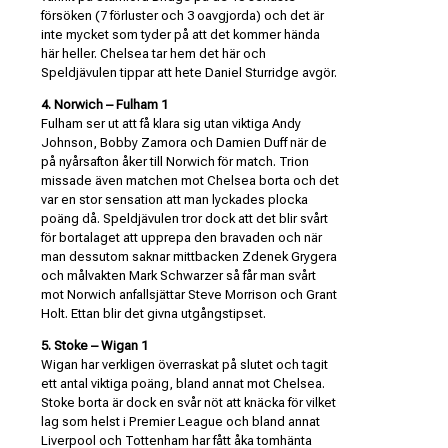
försöken (7 förluster och 3 oavgjorda) och det är
inte mycket som tyder på att det kommer hända
här heller. Chelsea tar hem det här och
Speldjävulen tippar att hete Daniel Sturridge avgör.
4. Norwich – Fulham 1
Fulham ser ut att få klara sig utan viktiga Andy
Johnson, Bobby Zamora och Damien Duff när de
på nyårsafton åker till Norwich för match. Trion
missade även matchen mot Chelsea borta och det
var en stor sensation att man lyckades plocka
poäng då. Speldjävulen tror dock att det blir svårt
för bortalaget att upprepa den bravaden och när
man dessutom saknar mittbacken Zdenek Grygera
och målvakten Mark Schwarzer så får man svårt
mot Norwich anfallsjättar Steve Morrison och Grant
Holt. Ettan blir det givna utgångstipset.
5. Stoke – Wigan 1
Wigan har verkligen överraskat på slutet och tagit
ett antal viktiga poäng, bland annat mot Chelsea.
Stoke borta är dock en svår nöt att knäcka för vilket
lag som helst i Premier League och bland annat
Liverpool och Tottenham har fått åka tomhänta