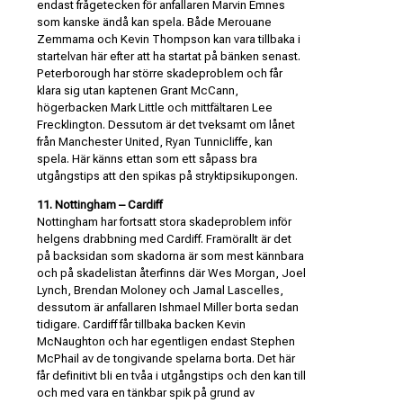
endast frågetecken för anfallaren Marvin Emnes
som kanske ändå kan spela. Både Merouane
Zemmama och Kevin Thompson kan vara tillbaka i
startelvan här efter att ha startat på bänken senast.
Peterborough har större skadeproblem och får
klara sig utan kaptenen Grant McCann,
högerbacken Mark Little och mittfältaren Lee
Frecklington. Dessutom är det tveksamt om lånet
från Manchester United, Ryan Tunnicliffe, kan
spela. Här känns ettan som ett såpass bra
utgångstips att den spikas på stryktipsikupongen.
11. Nottingham – Cardiff
Nottingham har fortsatt stora skadeproblem inför
helgens drabbning med Cardiff. Framörallt är det
på backsidan som skadorna är som mest kännbara
och på skadelistan återfinns där Wes Morgan, Joel
Lynch, Brendan Moloney och Jamal Lascelles,
dessutom är anfallaren Ishmael Miller borta sedan
tidigare. Cardiff får tillbaka backen Kevin
McNaughton och har egentligen endast Stephen
McPhail av de tongivande spelarna borta. Det här
får definitivt bli en tvåa i utgångstips och den kan till
och med vara en tänkbar spik på grund av