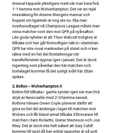
Arsenal tappade ytterligare mark när man bara fick
1-1 hemma mot Wolverhampton. Det var en rejäl
missräkning för Arsene Wengers mannar och
hoppet om ligatiteln är nog ute nu. Ska man
överhuvudtaget nå Champions League måste man
vinna matcher som den mot QPR på nyårsafton.
Lite goda nyheter är att Theo Walcott troligtvis är
tillbaka och han går förmodligen rakt in i startelvan.
QPR har inte rosat marknaden på slutet och vi kan
räkna med en hel del förstärkningar när
transferfönstret öppnar igen i januari. Det är dock
ingenting som påverkar den här matchen och
bortalaget kommer få det rysligt svårt här. Ettan
spikas.
2. Bolton – Wolverhampton X
Bolton föll tillbaka i gamla synder igen när man fick
stryk av Newcastle med 2-0 hemma senast.
Boltons tränare Owen Coyle planerar därför att
göra en hel del ändringar i laget till matchen mot
Wolves och får bland annat tillbaka 3 försvarare till
matchen i Sam Ricketts, Gretar Steinsson och Joe
Riley. Det är dock inte helt säkert att Gary Cahill
kommer till spel då han enligt rapporter är så gott