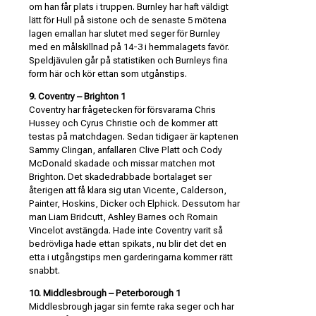
om han får plats i truppen. Burnley har haft väldigt
lätt för Hull på sistone och de senaste 5 mötena
lagen emallan har slutet med seger för Burnley
med en målskillnad på 14-3 i hemmalagets favör.
Speldjävulen går på statistiken och Burnleys fina
form här och kör ettan som utgånstips.
9. Coventry – Brighton 1
Coventry har frågetecken för försvararna Chris
Hussey och Cyrus Christie och de kommer att
testas på matchdagen. Sedan tidigaer är kaptenen
Sammy Clingan, anfallaren Clive Platt och Cody
McDonald skadade och missar matchen mot
Brighton. Det skadedrabbade bortalaget ser
återigen att få klara sig utan Vicente, Calderson,
Painter, Hoskins, Dicker och Elphick. Dessutom har
man Liam Bridcutt, Ashley Barnes och Romain
Vincelot avstängda. Hade inte Coventry varit så
bedrövliga hade ettan spikats, nu blir det det en
etta i utgångstips men garderingarna kommer rätt
snabbt.
10. Middlesbrough – Peterborough 1
Middlesbrough jagar sin femte raka seger och har