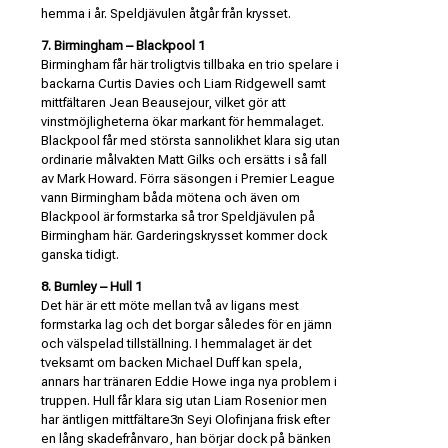
hemma i år. Speldjävulen åtgår från krysset.
7. Birmingham – Blackpool 1
Birmingham får här troligtvis tillbaka en trio spelare i
backarna Curtis Davies och Liam Ridgewell samt
mittfältaren Jean Beausejour, vilket gör att
vinstmöjligheterna ökar markant för hemmalaget.
Blackpool får med största sannolikhet klara sig utan
ordinarie målvakten Matt Gilks och ersätts i så fall
av Mark Howard. Förra säsongen i Premier League
vann Birmingham båda mötena och även om
Blackpool är formstarka så tror Speldjävulen på
Birmingham här. Garderingskrysset kommer dock
ganska tidigt.
8. Burnley – Hull 1
Det här är ett möte mellan två av ligans mest
formstarka lag och det borgar således för en jämn
och välspelad tillställning. I hemmalaget är det
tveksamt om backen Michael Duff kan spela,
annars har tränaren Eddie Howe inga nya problem i
truppen. Hull får klara sig utan Liam Rosenior men
har äntligen mittfältare3n Seyi Olofinjana frisk efter
en lång skadefrånvaro, han börjar dock på bänken