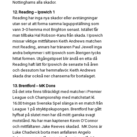
Nottinghams alla skador.
12. Reading – Ipswich 1
Reading har inga nya skador eller avstängningar
utan ser ut att forma samma laguppställning som
vann 3-0 hemma mot Brighton senast. Istället får
man tillbaka Hal Robson-Kanu från skada. I Ipswich
missar viktige mittfältaren Keith Andrews matchen
mot Reading, annars har tränaren Paul Jewell inga
andra bekymmer i sitt Ipswich som återigen tycks
hittat formen. Utgångstipset blir ändå en etta då
Reading haft lätt för Ipswich de senaste två åren
och dessutom har hemmafavör. Keith Andrews
skada drar också ner chanserna för bortalaget.
13. Brentford – MK Dons
Då det inte finns tillräckligt med matcher i Premier
League och Championship med matchstart kl.
16.00 tvingas Svenska Spel slänga in en match från
League 1 på stryktipskupongen. Brentford har gått
hyffsat på slutet men har då mött ganska svagt
motstånd. Nu har man kaptenen Kevin O’Connor
och mittfältaren Jake Reeves skadad. MK Dons är
Luke Chadwick borta men anfallaren Angelo