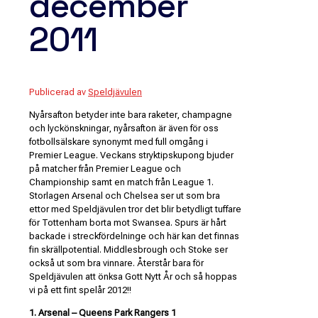
december
2011
Publicerad av
Speldjävulen
Nyårsafton betyder inte bara raketer, champagne
och lyckönskningar, nyårsafton är även för oss
fotbollsälskare synonymt med full omgång i
Premier League. Veckans stryktipskupong bjuder
på matcher från Premier League och
Championship samt en match från League 1.
Storlagen Arsenal och Chelsea ser ut som bra
ettor med Speldjävulen tror det blir betydligt tuffare
för Tottenham borta mot Swansea. Spurs är hårt
backade i streckfördelninge och här kan det finnas
fin skrällpotential. Middlesbrough och Stoke ser
också ut som bra vinnare. Återstår bara för
Speldjävulen att önksa Gott Nytt År och så hoppas
vi på ett fint spelår 2012!!
1. Arsenal – Queens Park Rangers 1